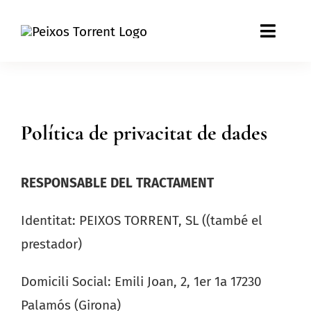
Skip
to
Toggle
content
Naviga
EMPRESA
SERVEI A DOMICILI
Política de privacitat de dades
PREGUNTES FREQÜENTS
RESPONSABLE DEL TRACTAMENT
Identitat: PEIXOS TORRENT, SL ((també el
prestador)
Domicili Social: Emili Joan, 2, 1er 1a 17230
Palamós (Girona)